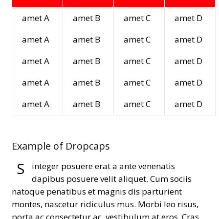
amet A
amet B
amet C
amet D
amet A
amet B
amet C
amet D
amet A
amet B
amet C
amet D
amet A
amet B
amet C
amet D
amet A
amet B
amet C
amet D
Example of Dropcaps
S
integer posuere erat a ante venenatis
dapibus posuere velit aliquet. Cum sociis
natoque penatibus et magnis dis parturient
montes, nascetur ridiculus mus. Morbi leo risus,
porta ac consectetur ac, vestibulum at eros. Cras